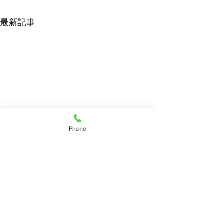
最新記事
Phone
6月の休診日のご案内
5月の休診日の
いくら動物病院
定休日 6月7日、6月14日、6
定休日 5月3日、5
月21日、6月28日の日曜日 臨
月17日、5月24日
奈良県橿原市曽我町1190-7
時休診日 6月19日 医療機関
の日曜日 5月4日
Tel.0744-29-4340